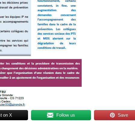
t on X
Follow us
Save