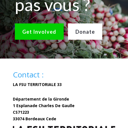
pas vous ?
Get Involved
Donate
Contact :
LA FSU TERRITORIALE 33
Département de la Gironde
1 Esplanade Charles De Gaulle
CS71223
33074 Bordeaux Cede
fsuterritoriale33@gironde.fr