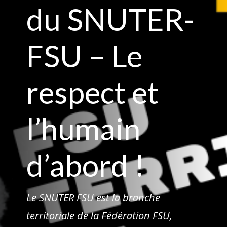
du SNUTER-
FSU – Le
respect et
l’humain
d’abord !
Le SNUTER FSU est la branche
territoriale de la Fédération FSU,