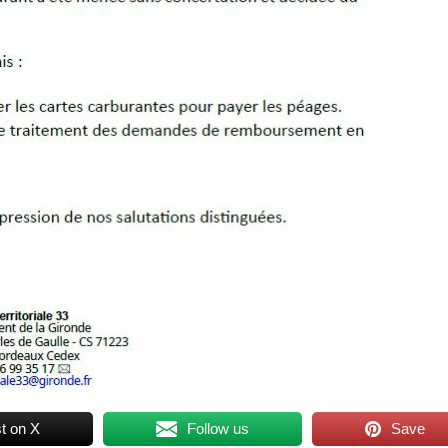
t on X
Follow us
Save