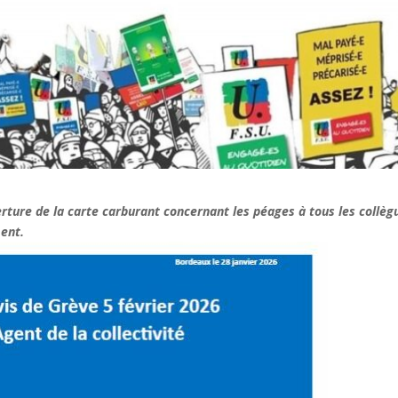
rture de la carte carburant concernant les péages à tous les collèg
ment.