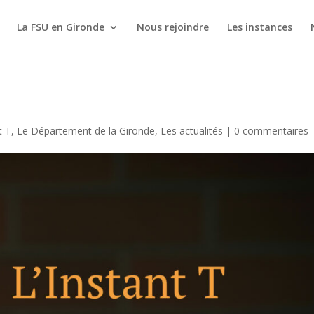
La FSU en Gironde
Nous rejoindre
Les instances
t T
,
Le Département de la Gironde
,
Les actualités
|
0 commentaires