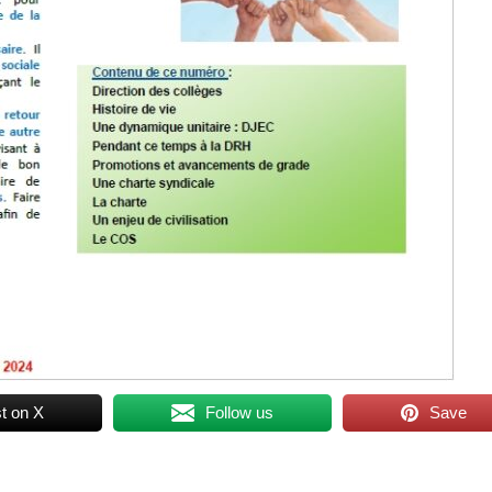
t on X
Follow us
Save