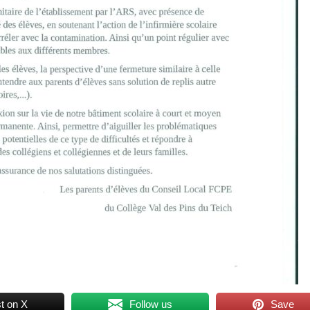
t on X
Follow us
Save