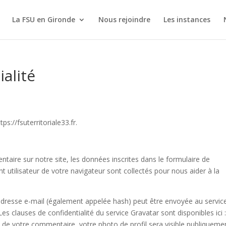
La FSU en Gironde
Nous rejoindre
Les instances
ialité
tps://fsuterritoriale33.fr.
aire sur notre site, les données inscrites dans le formulaire de
t utilisateur de votre navigateur sont collectés pour nous aider à la
adresse e-mail (également appelée hash) peut être envoyée au servic
 Les clauses de confidentialité du service Gravatar sont disponibles ici 
n de votre commentaire, votre photo de profil sera visible publiqueme