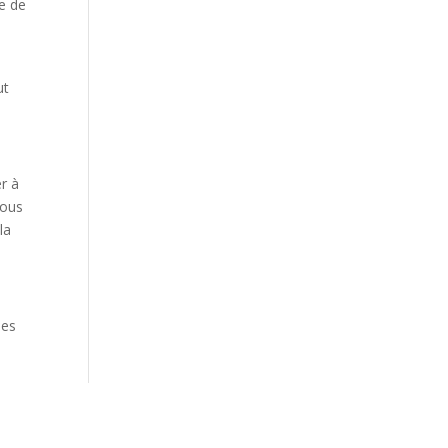
le de
ut
r à
vous
la
des