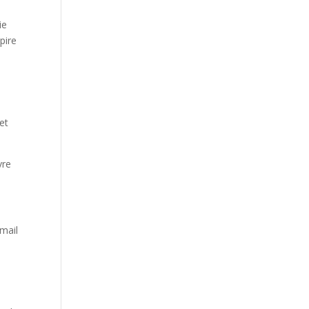
ie
pire
et
vre
-mail